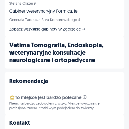
Stefana Okrzei 9
Gabinet weterynaryjny Formica. lek.wet. Paulina Kanczewska
Generała Tadeusza Bora-Komorowskiego 4
Zobacz wszystkie gabinety w Zgorzelec →
Vetima Tomografia, Endoskopia,
weterynaryjne konsultacje
neurologiczne i ortopedyczne
Rekomendacja
To miejsce jest bardzo polecane
Klienci są bardzo zadowoleni z wizyt. Miejsce wyróżnia się
profesjonalizmem i troskliwym podejściem do zwierząt.
Kontakt