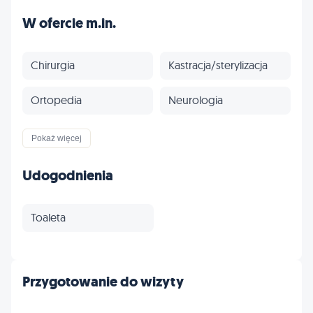
W ofercie m.in.
Chirurgia
Kastracja/sterylizacja
Ortopedia
Neurologia
Profilaktyka
Inne
Pokaż więcej
Udogodnienia
Toaleta
Przygotowanie do wizyty