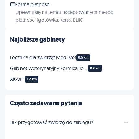
Forma płatności
Upewnij się na temat akceptowanych metod
płatności (gotówka, karta, BLIK)
Najbliższe gabinety
Lecznica dla zwierząt Medi-Vet
0.5 km
Gabinet weterynaryjny Formica. lek.wet. Paulina Kanczewska
0.8 km
AK-VET
1.2 km
Często zadawane pytania
Jak przygotować zwierzę do zabiegu?