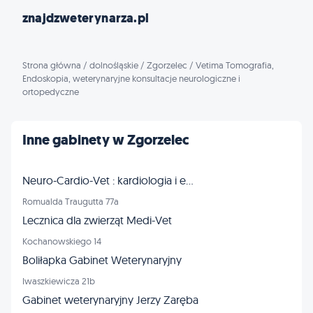
znajdzweterynarza.pl
Strona główna
/
dolnośląskie
/
Zgorzelec
/
Vetima Tomografia,
Endoskopia, weterynaryjne konsultacje neurologiczne i
ortopedyczne
Inne gabinety w Zgorzelec
Neuro-Cardio-Vet : kardiologia i echo serca
Romualda Traugutta 77a
Lecznica dla zwierząt Medi-Vet
Kochanowskiego 14
Boliłapka Gabinet Weterynaryjny
Iwaszkiewicza 21b
Gabinet weterynaryjny Jerzy Zaręba