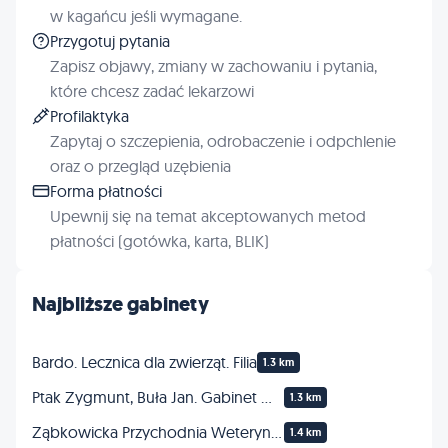
w kagańcu jeśli wymagane.
Przygotuj pytania
Zapisz objawy, zmiany w zachowaniu i pytania,
które chcesz zadać lekarzowi
Profilaktyka
Zapytaj o szczepienia, odrobaczenie i odpchlenie
oraz o przegląd uzębienia
Forma płatności
Upewnij się na temat akceptowanych metod
płatności (gotówka, karta, BLIK)
Najbliższe gabinety
Bardo. Lecznica dla zwierząt. Filia
1.3 km
Ptak Zygmunt, Buła Jan. Gabinet weterynaryjny s.c.
1.3 km
Ząbkowicka Przychodnia Weterynaryjna
1.4 km