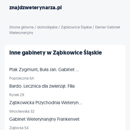
znajdzweterynarza.pl
Strona główna
/
dolnośląskie
/
Ząbkowice Śląskie
/
Damar Gabinet
Weterynaryjny
Inne gabinety w Ząbkowice Śląskie
Ptak Zygmunt, Buła Jan. Gabinet weterynaryjny s.c.
Poprzeczna 6A
Bardo. Lecznica dla zwierząt. Filia
Rynek 29
Ząbkowicka Przychodnia Weterynaryjna
Wrocławska 32
Gabinet Weterynaryjny Frankenvet
Ziębicka 54