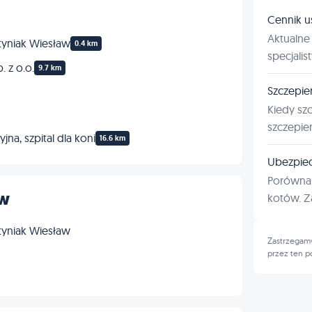
Cennik u
Aktualne 
tyniak Wiesław
0.4 km
specjalis
 z o.o.
9.7 km
Szczepie
Kiedy sz
szczepie
jna, szpital dla koni
16.6 km
Ubezpiec
Porównan
ów
kotów. Za
tyniak Wiesław
Zastrzegamy
przez ten p