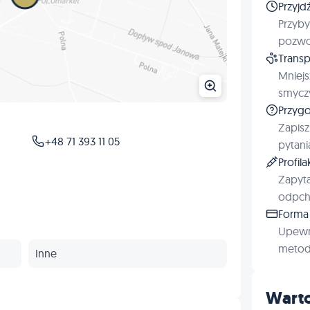
Przyjd
Przyby
pozwol
Transp
Mniejs
smyczy
Przygo
Zapisz
+48 71 393 11 05
pytani
Profil
Zapyta
odpchl
Forma 
Upewn
metod 
Inne
Warto