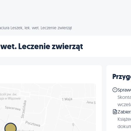
ciura Leszek, lek. wet. Leczenie zwierząt
 wet. Leczenie zwierząt
Przyg
Spraw
Skonta
wcześn
Zabie
Książe
dokum