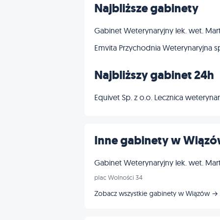
Najbliższe gabinety
Gabinet Weterynaryjny lek. wet. Mar
Emvita Przychodnia Weterynaryjna sp.
Najbliższy gabinet 24h
Equivet Sp. z o.o. Lecznica weterynary
Inne gabinety w Wiąz
Gabinet Weterynaryjny lek. wet. Mar
plac Wolności 34
Zobacz wszystkie gabinety w Wiązów →