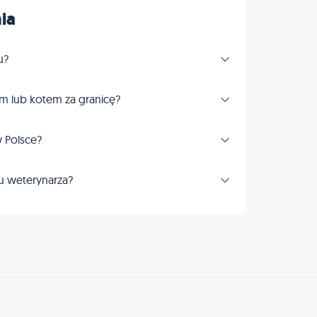
ia
u?
m lub kotem za granicę?
 Polsce?
u weterynarza?