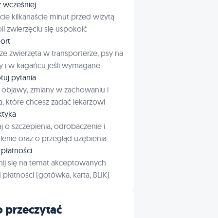
ź wcześniej
cie kilkanaście minut przed wizytą
i zwierzęciu się uspokoić
ort
ze zwierzęta w transporterze, psy na
 i w kagańcu jeśli wymagane.
tuj pytania
 objawy, zmiany w zachowaniu i
a, które chcesz zadać lekarzowi
aktyka
j o szczepienia, odrobaczenie i
enie oraz o przegląd uzębienia
płatności
ij się na temat akceptowanych
płatności (gotówka, karta, BLIK)
 przeczytać