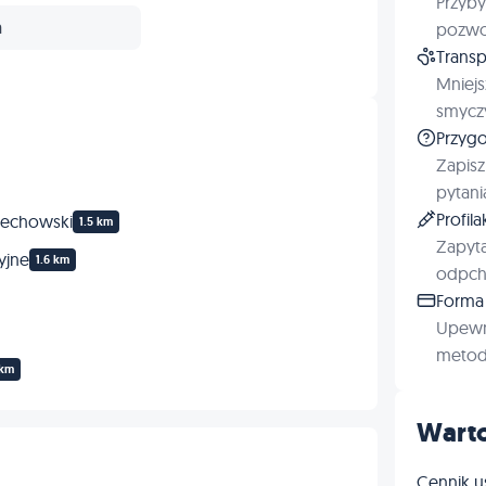
Przyby
a
pozwol
Transp
Mniejs
smyczy
Przygo
Zapisz
pytani
Profil
ciechowski
1.5 km
Zapyta
yjne
1.6 km
odpchl
Forma 
Upewn
metod 
 km
Warto
Cennik u