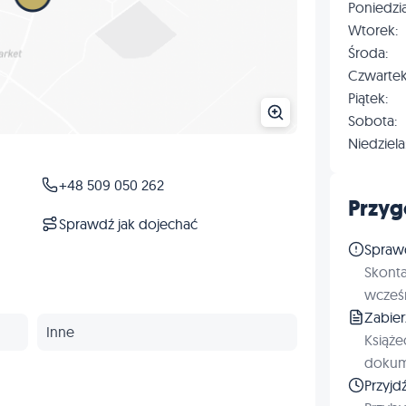
Poniedzia
Wtorek:
Środa:
Czwartek
Piątek:
Sobota:
Niedziela
+48 509 050 262
Przyg
Sprawdź jak dojechać
Spraw
Skonta
wcześn
Zabie
Inne
Książe
dokum
Przyjd