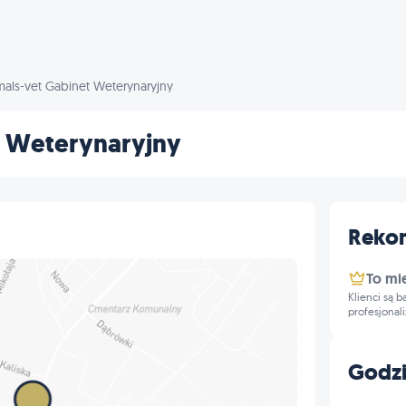
mals-vet Gabinet Weterynaryjny
t Weterynaryjny
Reko
To mi
Klienci są 
profesjonal
Godzi