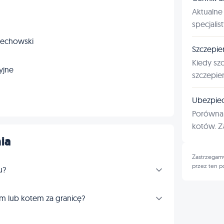
Aktualne 
specjalis
ciechowski
Szczepie
Kiedy sz
yjne
szczepie
Ubezpiec
Porównan
kotów. Za
ia
Zastrzegamy
przez ten p
u?
m lub kotem za granicę?