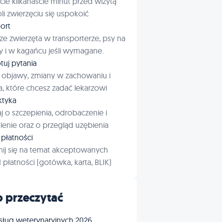
cie kilkanaście minut przed wizytą
i zwierzęciu się uspokoić
ort
ze zwierzęta w transporterze, psy na
 i w kagańcu jeśli wymagane.
tuj pytania
 objawy, zmiany w zachowaniu i
a, które chcesz zadać lekarzowi
aktyka
j o szczepienia, odrobaczenie i
enie oraz o przegląd uzębienia
płatności
ij się na temat akceptowanych
płatności (gotówka, karta, BLIK)
 przeczytać
sług weterynaryjnych 2026