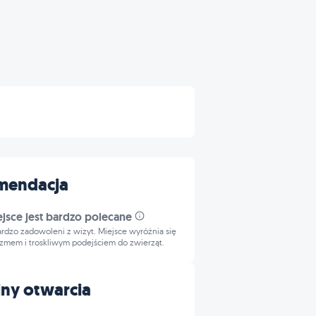
mendacja
ejsce jest bardzo polecane
bardzo zadowoleni z wizyt. Miejsce wyróżnia się
izmem i troskliwym podejściem do zwierząt.
ny otwarcia