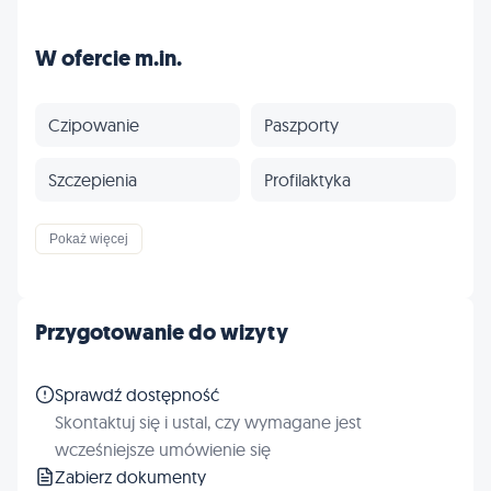
W ofercie m.in.
Czipowanie
Paszporty
Szczepienia
Profilaktyka
Inne
Pokaż więcej
Przygotowanie do wizyty
Sprawdź dostępność
Skontaktuj się i ustal, czy wymagane jest
wcześniejsze umówienie się
Zabierz dokumenty