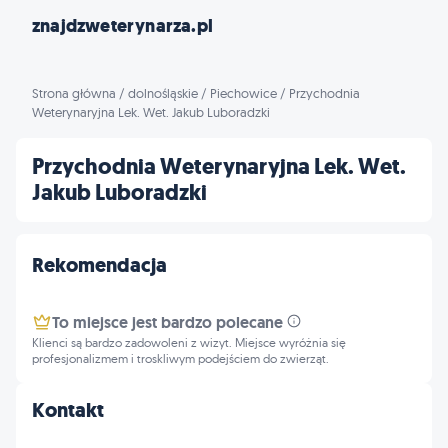
znajdzweterynarza.pl
Strona główna
/
dolnośląskie
/
Piechowice
/
Przychodnia
Weterynaryjna Lek. Wet. Jakub Luboradzki
Przychodnia Weterynaryjna Lek. Wet.
Jakub Luboradzki
Rekomendacja
To miejsce jest bardzo polecane
Klienci są bardzo zadowoleni z wizyt. Miejsce wyróżnia się
profesjonalizmem i troskliwym podejściem do zwierząt.
Kontakt