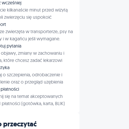
ź wcześniej
cie kilkanaście minut przed wizytą
i zwierzęciu się uspokoić
ort
ze zwierzęta w transporterze, psy na
 i w kagańcu jeśli wymagane.
tuj pytania
 objawy, zmiany w zachowaniu i
a, które chcesz zadać lekarzowi
aktyka
j o szczepienia, odrobaczenie i
enie oraz o przegląd uzębienia
płatności
ij się na temat akceptowanych
płatności (gotówka, karta, BLIK)
 przeczytać