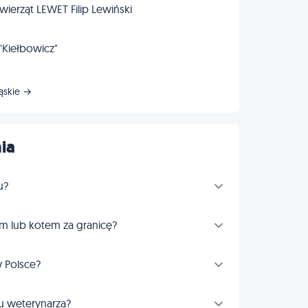
ierząt LEWET Filip Lewiński
Kiełbowicz"
ląskie →
ia
u?
m lub kotem za granicę?
 Polsce?
u weterynarza?