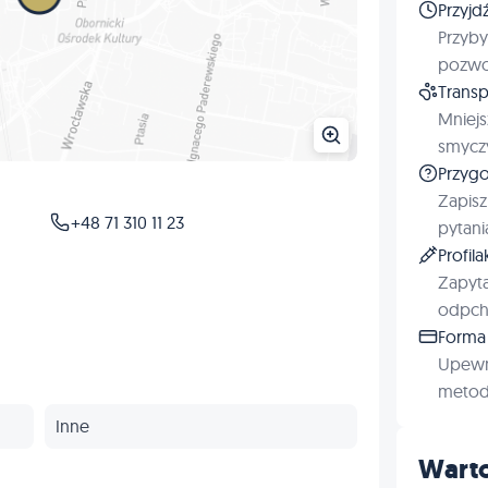
Przyjd
Przyby
pozwol
Transp
Mniejs
smyczy
Przygo
Zapisz
+48 71 310 11 23
pytani
Profil
Zapyta
odpchl
Forma 
Upewn
metod 
Inne
Warto