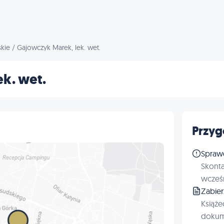
skie
/
Gajowczyk Marek, lek. wet.
k. wet.
Przyg
Spraw
Skonta
wcześn
Zabie
Książe
dokum