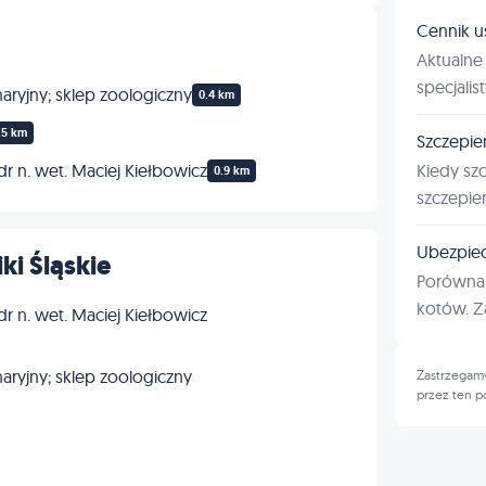
Cennik u
Aktualne 
specjalis
aryjny; sklep zoologiczny
0.4 km
.5 km
Szczepie
Kiedy sz
 n. wet. Maciej Kiełbowicz
0.9 km
szczepie
Ubezpiec
ki Śląskie
Porównan
kotów. Za
 n. wet. Maciej Kiełbowicz
aryjny; sklep zoologiczny
Zastrzegamy
przez ten p