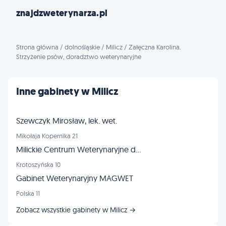
znajdzweterynarza.pl
Strona główna
/
dolnośląskie
/
Milicz
/
Załęczna Karolina.
Strzyżenie psów, doradztwo weterynaryjne
Inne gabinety w Milicz
Szewczyk Mirosław, lek. wet.
Mikołaja Kopernika 21
Milickie Centrum Weterynaryjne dr n. wet. Tomasz Szczypka
Krotoszyńska 10
Gabinet Weterynaryjny MAGWET
Polska 11
Zobacz wszystkie gabinety w Milicz →