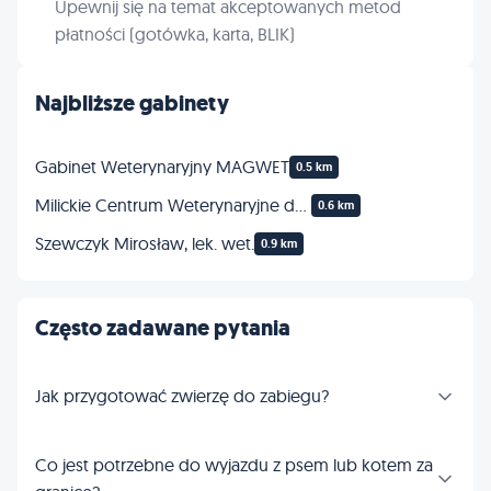
Upewnij się na temat akceptowanych metod
płatności (gotówka, karta, BLIK)
Najbliższe gabinety
Gabinet Weterynaryjny MAGWET
0.5 km
Milickie Centrum Weterynaryjne dr n. wet. Tomasz Szczypka
0.6 km
Szewczyk Mirosław, lek. wet.
0.9 km
Często zadawane pytania
Jak przygotować zwierzę do zabiegu?
Co jest potrzebne do wyjazdu z psem lub kotem za