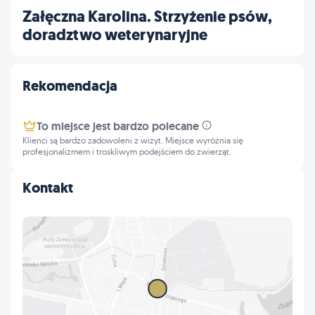
Załęczna Karolina. Strzyżenie psów,
doradztwo weterynaryjne
Rekomendacja
To miejsce jest bardzo polecane
Klienci są bardzo zadowoleni z wizyt. Miejsce wyróżnia się
profesjonalizmem i troskliwym podejściem do zwierząt.
Kontakt