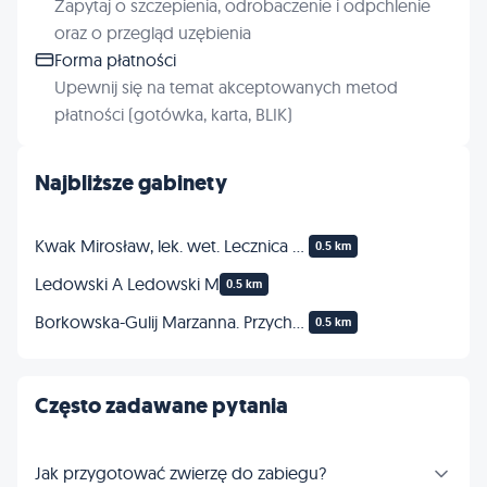
Zapytaj o szczepienia, odrobaczenie i odpchlenie
oraz o przegląd uzębienia
Forma płatności
Upewnij się na temat akceptowanych metod
płatności (gotówka, karta, BLIK)
Najbliższe gabinety
Kwak Mirosław, lek. wet. Lecznica dla zwierząt
0.5 km
Ledowski A Ledowski M
0.5 km
Borkowska-Gulij Marzanna. Przychodnia weterynaryjna
0.5 km
Często zadawane pytania
Jak przygotować zwierzę do zabiegu?