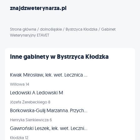
znajdzweterynarza.pl
Strona główna
/
dolnośląskie
/
Bystrzyca Kłodzka
/
Gabinet
Weterynaryjny ETAVET
Inne gabinety w Bystrzyca Kłodzka
Kwak Mirosław, lek. wet. Lecznica dla zwierząt
Willowa 14
Ledowski A Ledowski M
Józefa Żerebeckiego 8
Borkowska-Gulij Marzanna. Przychodnia weterynaryjna
Henryka Sienkiewicza 6
Gawroński Leszek, lek. wet. Lecznica dla zwierząt
Kłodzka 12