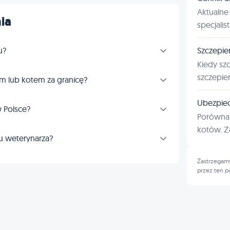
Aktualne 
ia
specjalis
Szczepie
u?
Kiedy sz
szczepie
m lub kotem za granicę?
Ubezpiec
 Polsce?
Porównan
kotów. Za
u weterynarza?
Zastrzegamy
przez ten p