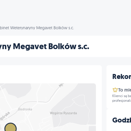
binet Weterynaryny Megavet Bolków s.c.
ny Megavet Bolków s.c.
Reko
To mi
Klienci są 
profesjonal
Godzi