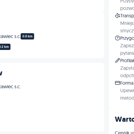
Przyby
pozwol
Transp
Mniejs
smyczy
awiec s.c.
0.0 km
Przygo
Zapisz
0.2 km
pytani
Profil
Zapyta
w
odpchl
Forma 
awiec s.c.
Upewn
metod 
Warto
Cennik u