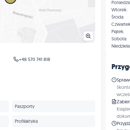
Poniedzia
Wtorek:
Środa:
Czwartek
Piątek:
Sobota:
Niedziela
+48 570 741 818
Przyg
Spraw
Skonta
wcześn
Zabie
Paszporty
Książe
dokum
Profilaktyka
Przyjd