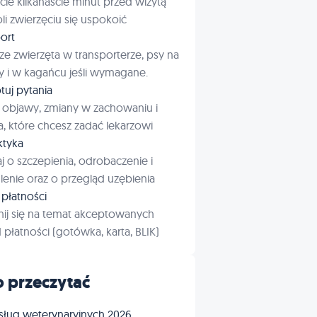
cie kilkanaście minut przed wizytą
i zwierzęciu się uspokoić
ort
ze zwierzęta w transporterze, psy na
 i w kagańcu jeśli wymagane.
tuj pytania
 objawy, zmiany w zachowaniu i
a, które chcesz zadać lekarzowi
aktyka
j o szczepienia, odrobaczenie i
enie oraz o przegląd uzębienia
płatności
ij się na temat akceptowanych
płatności (gotówka, karta, BLIK)
 przeczytać
sług weterynaryjnych 2026