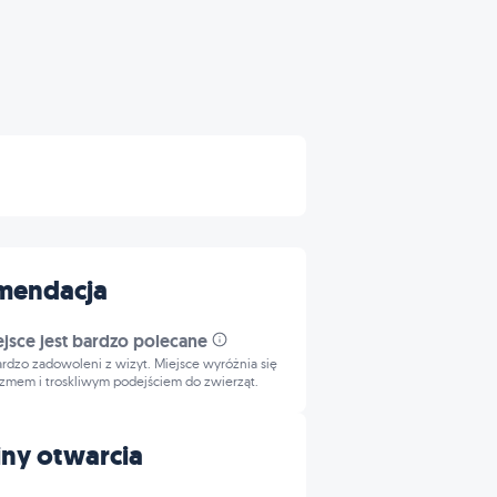
mendacja
ejsce jest bardzo polecane
bardzo zadowoleni z wizyt. Miejsce wyróżnia się
izmem i troskliwym podejściem do zwierząt.
ny otwarcia