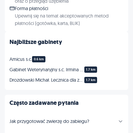
oraz o przegląd uzębienia
Forma płatności
Upewnij się na temat akceptowanych metod
płatności (gotówka, karta, BLIK)
Najbliższe gabinety
Amicus s.c.
0.6 km
Gabinet Weterynaryjny s.c. Irmina Szaja-Woźniak, Mariusz Kocełuch
1.7 km
Drozdowski Michał. Lecznica dla zwierząt
1.7 km
Często zadawane pytania
Jak przygotować zwierzę do zabiegu?