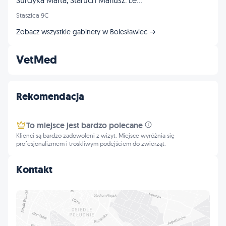
Surdyka Marta, Staruch Mariusz. Lecznica zwierząt
Staszica 9C
Zobacz wszystkie gabinety w Bolesławiec →
VetMed
Rekomendacja
To miejsce jest bardzo polecane
Klienci są bardzo zadowoleni z wizyt. Miejsce wyróżnia się
profesjonalizmem i troskliwym podejściem do zwierząt.
Kontakt