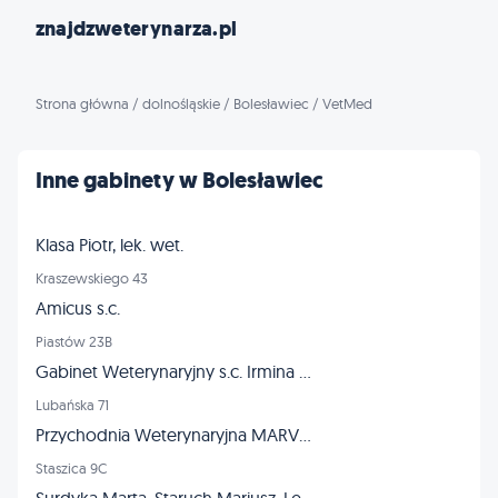
znajdzweterynarza.pl
Strona główna
/
dolnośląskie
/
Bolesławiec
/
VetMed
Inne gabinety w Bolesławiec
Klasa Piotr, lek. wet.
Kraszewskiego 43
Amicus s.c.
Piastów 23B
Gabinet Weterynaryjny s.c. Irmina Szaja-Woźniak, Mariusz Kocełuch
Lubańska 71
Przychodnia Weterynaryjna MARVET
Staszica 9C