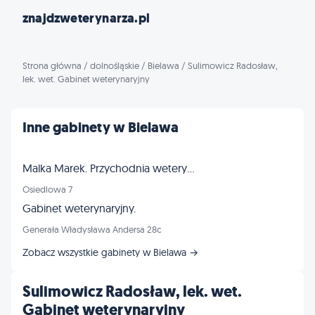
znajdzweterynarza.pl
Strona główna
/
dolnośląskie
/
Bielawa
/
Sulimowicz Radosław,
lek. wet. Gabinet weterynaryjny
Inne gabinety w Bielawa
Malka Marek. Przychodnia weterynaryjna
Osiedlowa 7
Gabinet weterynaryjny.
Generała Władysława Andersa 28c
Zobacz wszystkie gabinety w Bielawa →
Sulimowicz Radosław, lek. wet.
Gabinet weterynaryjny